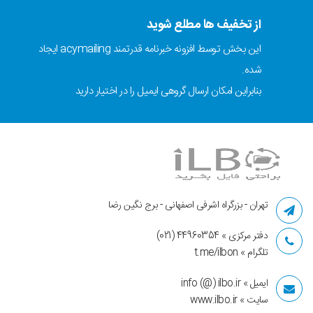
از تخفیف ها مطلع شوید
این بخش توسط افزونه خبرنامه قدرتمند acymailing ایجاد
شده.
بنابراین امکان ارسال گروهی ایمیل را در اختیار دارید
تهران - بزرگراه اشرفی اصفهانی - برج نگین رضا
دفتر مرکزی » 44960354 (021)
تلگرام » t.me/ilbon
ایمیل » info (@) ilbo.ir
سایت » www.ilbo.ir