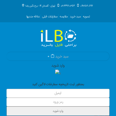
09125160996
021-44960354
تهران - گلستان 14 - برج نگین رضا
تسویه
سبد خرید
مقایسه
سفارشات قبلی
علاقه مندیها
سبد خرید
0
وارد شوید
بمنظور ثبت تاریخچه سفارشات لاگین کنید
وارد شوید
بازیابی رمز عبور