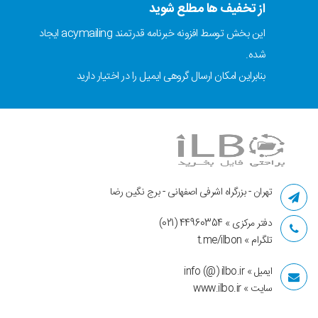
از تخفیف ها مطلع شوید
این بخش توسط افزونه خبرنامه قدرتمند acymailing ایجاد
شده.
بنابراین امکان ارسال گروهی ایمیل را در اختیار دارید
تهران - بزرگراه اشرفی اصفهانی - برج نگین رضا
دفتر مرکزی » 44960354 (021)
تلگرام » t.me/ilbon
ایمیل » info (@) ilbo.ir
سایت » www.ilbo.ir