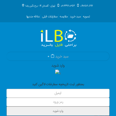
09125160996
021-44960354
تهران - گلستان 14 - برج نگین رضا
تسویه
سبد خرید
مقایسه
سفارشات قبلی
علاقه مندیها
سبد خرید
0
وارد شوید
بمنظور ثبت تاریخچه سفارشات لاگین کنید
وارد شوید
بازیابی رمز عبور