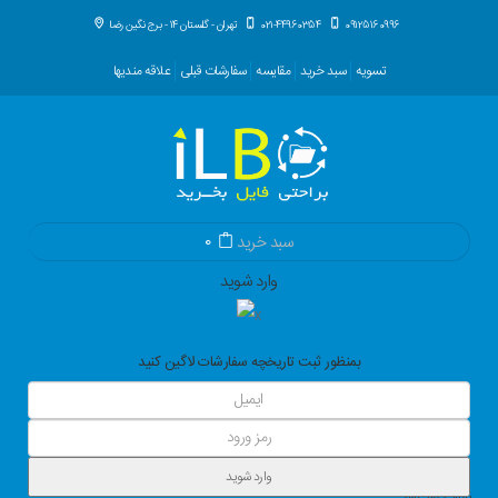
09125160996
021-44960354
تهران - گلستان 14 - برج نگین رضا
تسویه
سبد خرید
مقایسه
سفارشات قبلی
علاقه مندیها
سبد خرید
0
وارد شوید
بمنظور ثبت تاریخچه سفارشات لاگین کنید
وارد شوید
بازیابی رمز عبور