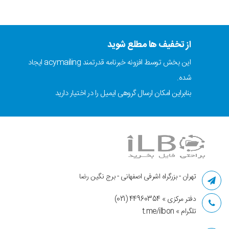
از تخفیف ها مطلع شوید
این بخش توسط افزونه خبرنامه قدرتمند acymailing ایجاد
شده.
بنابراین امکان ارسال گروهی ایمیل را در اختیار دارید
تهران - بزرگراه اشرفی اصفهانی - برج نگین رضا
دفتر مرکزی » 44960354 (021)
تلگرام » t.me/ilbon